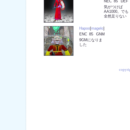
NEC
85
DEF
気がつけば
AA1000。でも
全然足りない
Hapoo
[
magelo
]
ENC
85
GNM
9GMになりま
した
copyr