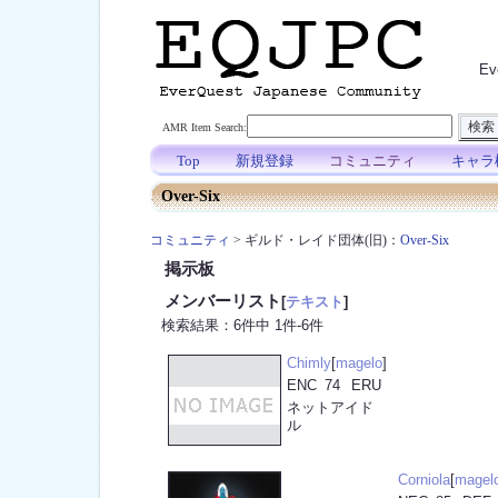
E
AMR Item Search:
Top
新規登録
コミュニティ
キャラ
Over-Six
コミュニティ
> ギルド・レイド団体(旧)：
Over-Six
掲示板
メンバーリスト
[
テキスト
]
検索結果：6件中 1件-6件
Chimly
[
magelo
]
ENC
74
ERU
ネットアイド
ル
Corniola
[
magel