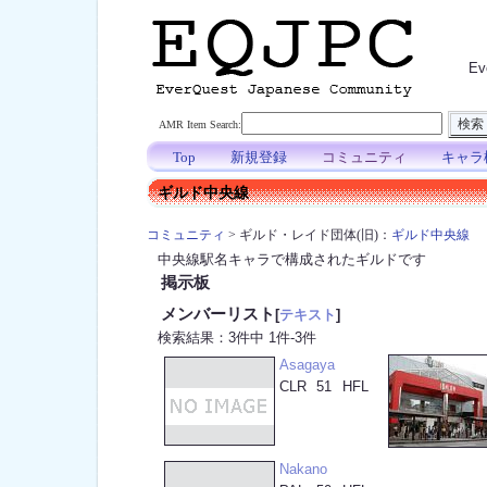
E
AMR Item Search:
Top
新規登録
コミュニティ
キャラ
ギルド中央線
コミュニティ
> ギルド・レイド団体(旧)：
ギルド中央線
中央線駅名キャラで構成されたギルドです
掲示板
メンバーリスト
[
テキスト
]
検索結果：3件中 1件-3件
Asagaya
CLR
51
HFL
Nakano